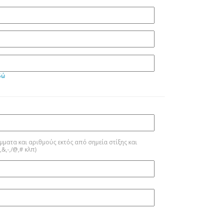
δώ
μούς εκτός από σημεία στίξης και
ειδικούς χαρακτήρες (*,&,-,/@,# κλπ)